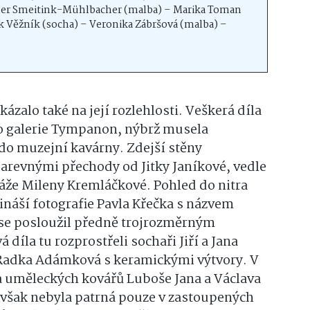
ther Smeitink-Mühlbacher (malba) – Marika Toman
k Věžník (socha) – Veronika Zábršová (malba) –
kázalo také na její rozlehlosti. Veškerá díla
o galerie Tympanon, nýbrž musela
 do muzejní kavárny. Zdejší stěny
arevnými přechody od Jitky Janíkové, vedle
láže Mileny Kremláčkové. Pohled do nitra
řináší fotografie Pavla Křečka s názvem
ase posloužil předně trojrozměrným
díla tu rozprostřeli sochaři Jiří a Jana
 Radka Adámková s keramickými výtvory. V
a uměleckých kovářů Luboše Jana a Václava
 však nebyla patrná pouze v zastoupených