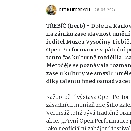
PETR HERBRYCH
28. 05. 2026
TŘEBÍČ (herb) - Dole na Karlov
na zámku zase slavnost umění.
ředitel Muzea Vysočiny Třebíč
Open Performance v páteční po
tento čas kulturně rozdělila. 
Metoděje se poznávala rozman
zase u kultury ve smyslu uměl
díky talentu hned osmadvacet
Každoroční výstava Open Perform
zásadních milníků zdejšího kalen
Vernisáž totiž bývá tradičně brán
akce. „První Open Performance p
jako neoficiální zahájení festiv