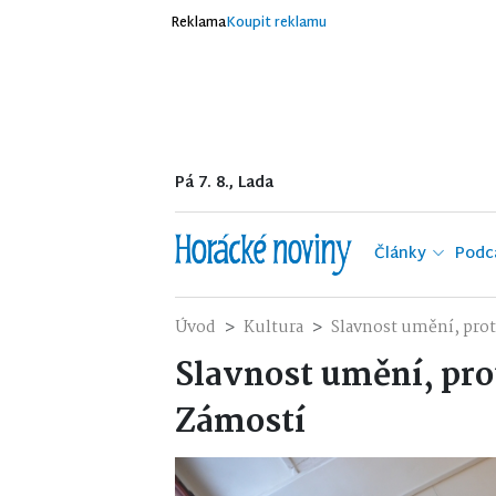
Reklama
Koupit reklamu
Pá 7. 8., Lada
Články
Podc
Úvod
Kultura
Slavnost umění, prot
Slavnost umění, pro
Zámostí