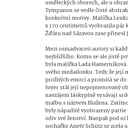
uměleckých oborech, ale u obrazů
Tympanon se vedle čisté abstrakce
konkrétní motivy. Malířka Lenka
x 170 centimetrů vyobrazila pár 
Žďáru nad Sázavou zase přinesl 
Mezi osmadvaceti autory si každ
nejbližšího. Komu se ale jistě p
byla malířka Lada Hamerníková. J
svého medailonku. Tedy že její 
prožitých emocí a promítá se do 
foyer stál její nepojmenovaný ob
navzájem láskyplně vysávají srdc
malbu s názvem Blažena. Zatímc
byly nápaditě vyobrazeny partie
odiv své ženství. Naopak pod ní
sochařky Anety Schütz se zcela 