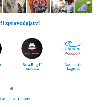
ři zpravodajství
b
Bowling U
Aquapark
Kmotra
Laguna
 se stát partnerem