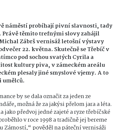
ě náměstí probíhají pivní slavnosti, tady
 Právě těmito trefnými slovy zahájil
 Michal Zábrš vernisáž letošní výstavy
dvečer 22. května. Skutečně se Třebíč v
Zatímco pod sochou svatých Cyrila a
itost kultury piva, v zámeckém areálu
eckém plesaly jiné smyslové vjemy. A to
i umělců.
ance by se dala označit za jeden ze
dáře, možná že za jakýsi přelom jara a léta.
a jako předvoj jedné zajeté a ryze třebíčské
roběhlo v roce 1998 a tradičně jej bereme
alu Zámostí,“ pověděl na páteční vernisáži