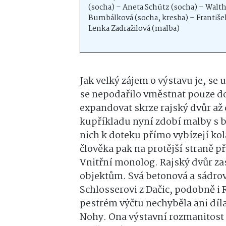
(socha) – Aneta Schütz (socha) – Wal
Bumbálková (socha, kresba) – Františe
Lenka Zadražilová (malba)
Jak velký zájem o výstavu je, se u
se nepodařilo vměstnat pouze d
expandovat skrze rajský dvůr až
kupříkladu nyní zdobí malby s b
nich k doteku přímo vybízejí ko
člověka pak na protější straně p
Vnitřní monolog. Rajský dvůr z
objektům. Svá betonová a sádrová 
Schlosserovi z Dačic, podobně i
pestrém výčtu nechyběla ani díl
Nohy. Ona výstavní rozmanitost