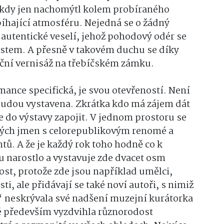
někdy jen nachomýtl kolem probíraného
obíhající atmosféru. Nejedná se o žádný
 autentické veselí, jehož pohodový odér se
ěstem. A přesně v takovém duchu se díky
ční vernisáž na třebíčském zámku.
mance specifická, je svou otevřeností. Není
 budou vystavena. Zkrátka kdo má zájem dát
se do výstavy zapojit. V jednom prostoru se
ámých jmen s celorepublikovým renomé a
ů. A že je každý rok toho hodně co k
u narostlo a vystavuje zde dvacet osm
st, protože zde jsou například umělci,
sti, ale přidávají se také noví autoři, s nimiž
“ neskrývala své nadšení muzejní kurátorka
é především vyzdvihla různorodost