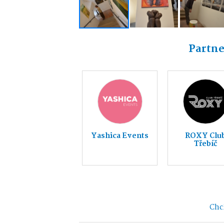
Partne
Yashica Events
ROXY Clu
Třebíč
Chci