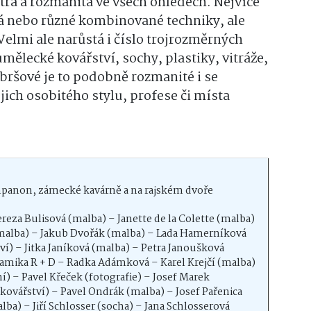
trá a rozmanitá ve všech ohledech. Nejvíce
ká nebo různé kombinované techniky, ale
 Velmi ale narůstá i číslo trojrozměrných
mělecké kovářství, sochy, plastiky, vitráže,
ršové je to podobně rozmanité i se
jich osobitého stylu, profese či místa
ympanon, zámecké kavárně a na rajském dvoře
eza Bulisová (malba) – Janette de la Colette (malba)
 (malba) – Jakub Dvořák (malba) – Lada Hamerníková
í) – Jitka Janíková (malba) – Petra Janoušková
eramika R + D – Radka Adámková – Karel Krejčí (malba)
) – Pavel Křeček (fotografie) – Josef Marek
ovářství) – Pavel Ondrák (malba) – Josef Pařenica
ba) – Jiří Schlosser (socha) – Jana Schlosserová