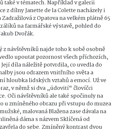
 také v tématech. Například v galerii
 z dílny Janette de la Colette nacházely i
 Zadražilová z Opatova na velkém plátně 65
králíků na farmářské výstavě, pohled do
Jakub Dvořák.
ý z návštěvníků najde toho k sobě osobně
ovedlo upoutat pozornost všech příchozích,
ejí díla náležitě potvrdila, co uvedla do
malby jsou odrazem vnitřního světa a
ní hloubka lidských vztahů a emocí. Už ve
raz, v němž si dva „údovití“ človíčci
e. Oči návštěvníků ale také spočinuly na
o u zmíněného obrazu při vstupu do muzea
 mužské, malovaná Blažena zase dávala na
 hliněná dáma s názvem Sklíčená od
uzavřela do sebe. Zmíněný kontrast dvou