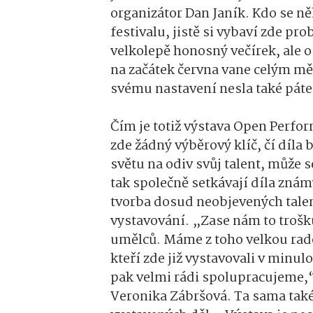
organizátor Dan Janík. Kdo se 
festivalu, jistě si vybaví zde pr
velkolepě honosný večírek, ale o
na začátek června vane celým m
svému nastavení nesla také páte
Čím je totiž výstava Open Perfor
zde žádný výběrový klíč, čí díla
světu na odiv svůj talent, může 
tak společně setkávají díla zn
tvorba dosud neobjevených talent
vystavování. „Zase nám to trošk
umělců. Máme z toho velkou rado
kteří zde již vystavovali v minulo
pak velmi rádi spolupracujeme,
Veronika Zábršová. Ta sama tak