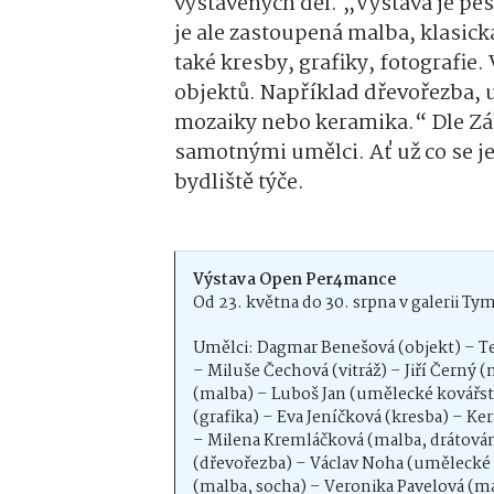
vystavených děl. „Výstava je pes
je ale zastoupená malba, klasic
také kresby, grafiky, fotografie.
objektů. Například dřevořezba, u
mozaiky nebo keramika.“ Dle Záb
samotnými umělci. Ať už co se je
bydliště týče.
Výstava Open Per4mance
Od 23. května do 30. srpna v galerii T
Umělci: Dagmar Benešová (objekt) – Ter
– Miluše Čechová (vitráž) – Jiří Černý
(malba) – Luboš Jan (umělecké kovářstv
(grafika) – Eva Jeníčková (kresba) – K
– Milena Kremláčková (malba, drátování
(dřevořezba) – Václav Noha (umělecké k
(malba, socha) – Veronika Pavelová (mal