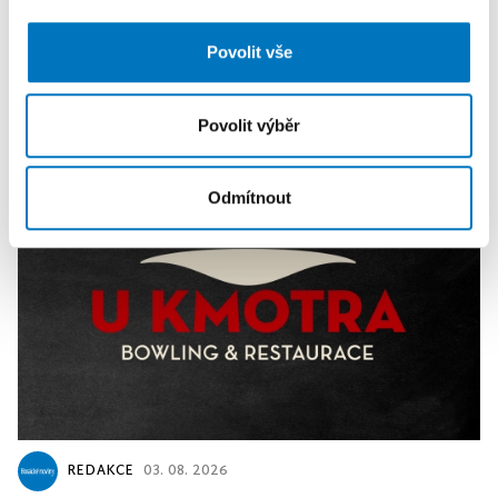
analýzy. Partneři tyto údaje mohou zkombinovat s
dalšími informacemi, které jste jim poskytli nebo které
Povolit vše
PREMIUM
získali v důsledku toho, že používáte jejich služby.
Povolit výběr
Odmítnout
REDAKCE
03. 08. 2026