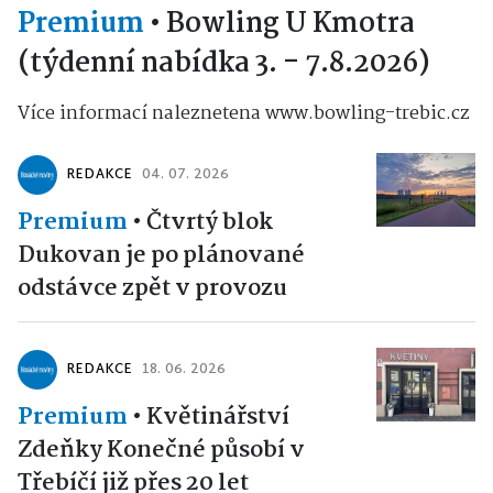
Premium
•
Bowling U Kmotra
(týdenní nabídka 3. - 7.8.2026)
Více informací naleznetena www.bowling-trebic.cz
REDAKCE
04. 07. 2026
Premium
•
Čtvrtý blok
Dukovan je po plánované
odstávce zpět v provozu
REDAKCE
18. 06. 2026
Premium
•
Květinářství
Zdeňky Konečné působí v
Třebíčí již přes 20 let