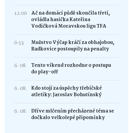
12:06
Ač na domácí půdě skončila třetí,
ovládla hasička Kateřina
Vodičková Moravskou ligu TFA
6:53
Mužstvo Výčap kráčí za obhajobou,
Radkovice postoupily na penalty
6. 08.
Tento víkend rozhodne o postupu
do play-off
6. 08.
Kdo stojí za úspěchy třebíčské
atletiky: Jaroslav Bohutínský
6. 08.
Dříve mlčením přecházené téma se
dočkalo velkolepé připomínky