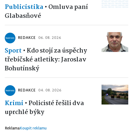
Publicistika
•
Omluva paní
Glabasňové
REDAKCE
06. 08. 2026
Sport
•
Kdo stojí za úspěchy
třebíčské atletiky: Jaroslav
Bohutínský
REDAKCE
04. 08. 2026
Krimi
•
Policisté řešili dva
uprchlé býky
Reklama
Koupit reklamu